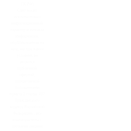
ГК РФ)
Сайт носит
исключительно
информационный
характер и никакая
информация,
опубликованная на
нём, ни при каких
условиях не
является
публичной
офертой,
определяемой
положениями
пункта 2 статьи 437
Гражданского
кодекса Российской
Федерации., все
взаиморасчеты с
третьими лицами