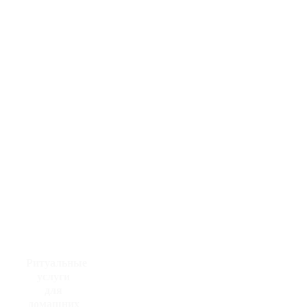
Главная
Услуги
Цены
Новости
Отзывы
Контакты
Ритуальные
услуги
для
домашних