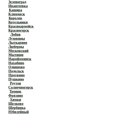
Зеленоград
Ивантеевка
Кашира
Климовск
Королев
Котельники
Красноармейск
Красногорск
Лобня
Луховицы
Лыткарино
Люберцы
Московский
Мытищи
Нарофоминск
Нахабино
Одинцово
Подольск
Протвино
Пушкино
Реутов
Солнечногорск
Троицк
Фрязино
Химки
Щелково
Щербинка
Юбилейный