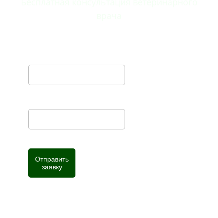
Бесплатная консультация ветеринарного
врача
ВАШЕ ИМЯ
ТЕЛЕФОН *
Отправить
заявку
Нажимая кнопку, вы даете согласие на
обработку
персональных данных